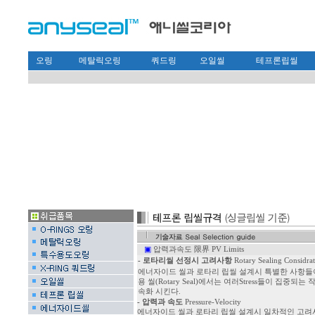
오링
메탈릭오링
쿼드링
오일씰
테프론립씰
▣
압력과속도 限界 PV Limits
- 로타리씰 선정시 고려사항
Rotary Sealing Considra
에너자이드 씰과 로타리 립씰 설계시 특별한 사항들이 고려
용 씰(Rotary Seal)에서는 여러Stress들이 집
속화 시킨다.
- 압력과 속도
Pressure-Velocity
에너자이드 씰과 로타리 립씰 설계시 일차적인 고