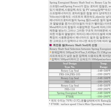
Spring Energized Rotary Shaft Seal vs. Rotary Lip Se
스프링Load(Spring Force)가 없는 로타리 립씰은, 
있기 때문에,사용압력,속도 및 PV rating(압력
스프링에너자이드 로타리씰은 립씰 보다 상대적으로 Operat
Velocity(사용속도 :샤프트의 회전속도,sfpm)는 낮다
에너자이드로타리씰의 Spring 힘(Load)은 씰의
과 열발생을 증가시킨다(씰의 마모가 빨라짐).이러한
Metal케이스의 립씰의 사용압력은 Type에 따라,150ps
제한을 받는다.그러나 그러한 구조적 차이때문에 사용
의한 마찰과 열발생이 적어서) 에너자이드씰에 비해 Opera
특정의 사용환경에서 에너자이드 씰과 립 씰중에서 
한 고려요소가 압력이냐 아니면 속도인가에 따라 달
회전용 씰(Rotary Shaft Seal)의 선정
Rotary Shaft Seal Selection between Spring Energized
유체압력이 500psi(34.47bar,3.45Mpa.35
샤프트속도가 낮은 높은 압력에 사용되도록 되어있
압력이 500psi이하이고 선속도가 100sfpm(surface
Seal Design
Temp.
Type No.
Range
Rotary Lip Seal
-148~500℉
-100~260℃
FRS-104,FRS-105
Rotary Lip Seal
-148~500℉
-100~260℃
FRS-103
Rotary Lip Seal
-148~500℉
-100~260℃
FRS-110
Spring Energized Seal
-148~500℉
-100~260℃
F700R
＊위의 수치는 70℉(=21℃),윤활상태에서의 Rating임
＊F700R : surface speed 15m/s.Max Operating Pressure 