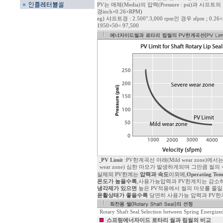
PV는 매체(Media)의 압력(Pressure : psi)과 사프트의 표
경inch×0.26×RPM)
eg) 샤프트경 : 2.500".3,000 rpm인 경우 sfpm ; 0.26×2
1950×50= 97,500
PV Limit
:PV한계곡선 아래(Mild wear zone
wear zone) 심한 마모가 발생하게되며 그만큼 씰의
실제의 PV한계는
압력과 속도
이외에,
Operating T
온도가 높을수록
,사용가능압력과 PV한계치는 감소
냉각제가 있으면
높은 PV적용에서 씰의 마모를 줄일
윤활상태가 좋을수록
당연히 사용가능 압력과 PV한
Rotary Shaft Seal Selection between Spring Energized
스프링에너자이드 로타리 씰과 립씰의 비교