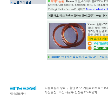
대체가능품
:
Kemex
오링,슈퍼바이톤(CV75), FEP/
Enerseal,Ulta-Flex seal, EnerRing( metal C-Ring,Spr
-
C-Ring), Helicoflex seal이외에도
Material sel
퍼플러,칼레즈,Perlast,켐라즈만이 正答이 아닙니다 !
Kemex
오링,CV75,
형태,(특히, 왕복
라즈등과 같은 퍼
일한 반면에, 코
경제설계에 의한
Perlast
Chemra
Perlast는 국내에는 잘 알려져 있지않으나, 유럽에서는
서울특별시 송파구 충민로 52, 가든파이브웍스 B-6
부산공장 : 부산 사상구 감전동 172-6 번지