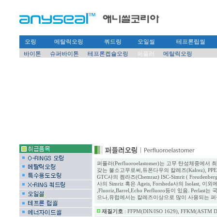
오링
메탈릭오링
쿼드링
오일씰
테프론립씰
바이톤
슈퍼바이톤
테프론켑슐오링
퍼플러
메탈릭오링
퍼플러(Perfluoroelastomer)는 고무 탄성체중
갖는 불소고무로써,듀폰다우의 칼레즈(Kalrez), PPE사의
GTC사의 켐라즈(Chemraz) ISC-Simrit ( Freudenberg
사의 Simriz 혹은 Ageis, Forsheda사의 Isolast, 이외에 
,Fluoriz,Barrel,Echo Perfluoro등이 있음. Per
으나,유럽에서는 칼레즈이상으로 많이 사용되는 퍼
재질기호
: FFPM(DIN/ISO 1629), FFKM(ASTM D