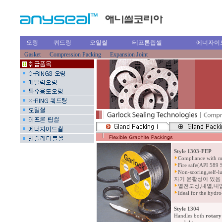
오링
쿼드링
오일씰
테프론립씰
에너자이
Gasket
Compression Packing
Expansion Joint
Style 1303-FEP
Compliance with mo
Fire safe(API 589 
Non-scoring,sel
자기 윤활성이 있음
열전도성,내열,내
Ideal for the hydr
Style 1304
Handles both
rotary