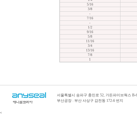
5/16
3/8
-
7/16
-
1/2
9/16
5/8
11/16
3/4
13/16
7/8
1
서울특별시 송파구 충민로 52, 가든파이브웍스 B-6
부산공장 : 부산 사상구 감전동 172-6 번지
<