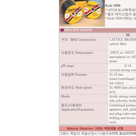
Style 5000
내마모성,내화학성
펄프 제지산업과 같은 분
Style 5000-PB
SPECIFICATIONS
98
구조 / 형태 Construction
LATTICE BRAID
carbon fiber
사용온도 Temperature
-200°C to +455°C
atmosphere; to +6
steam
pH range
0-14
(except strong oxi
사용압력 Pressure
To 35 bar
rotary/centrifugal;
bar valves
회전속도 Shaft speed
To 4000 fpm plus 
m/s)
Media
Acids, strong caust
oils, solvents, boil
용도/사용장비
Centrifugal pumps
Application/Equipment
agitators, ball, glo
and plug valve stem
drilling and down-
tools
그랜드 팩킹의 재질선정시 다음의
6가지 요소(STAM