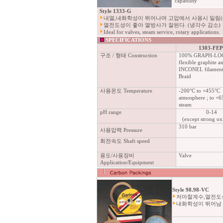
capability
Style 1333-G
내열,내화학성이 뛰어나며 고압에서 사용시 밀림(ext
열전도성이 좋아 열방사가 잘된다. (냉각수 감소)
Ideal for valves, steam service, rotary applications.
SPECIFICATIONS
1303-FE
구조 / 형태 Construction
100% GRAPH-LO
flexible graphite a
INCONEL filament
Braid
사용온도 Temperature
-200°C to +455°C
atmosphere ; to +6
steam
pH range
0-14
(except strong ox
310 bar
사용압력 Pressure
회전속도 Shaft speed
용도/사용장비
Valve
Application/Equipment
Style 98.98-VC
저마찰계수,열전도성
내화학성이 뛰어남