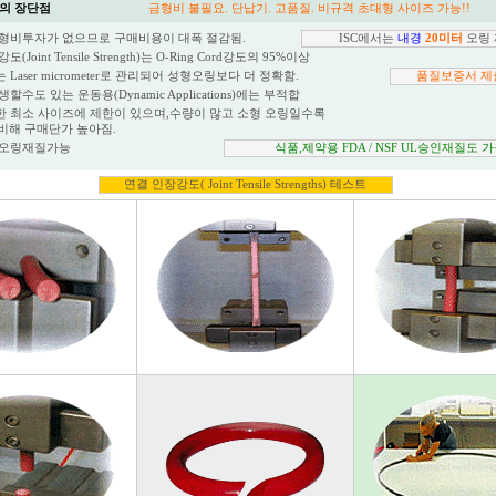
ng의 장단점
----------------------
금형비 불필요. 단납기. 고품질. 비규격 초대형 사이즈 가능!!
형비투자가 없으므로 구매비용이 대폭 절감됨.
ISC에서는
내경
20미터
오링 
Joint Tensile Strength)는 O-Ring Cord강도의 95%이상
Laser micrometer로 관리되어 성형오링보다 더 정확함.
품질보증서 제
수도 있는 운동용(Dynamic Applications)에는 부적합
 최소 사이즈에 제한이 있으며,수량이 많고 소형 오링일수록
비해 구매단가 높아짐.
 오링재질가능
식품,제약용 FDA / NSF UL승인재질도 
연결 인장강도( Joint Tensile Strengths) 테스트