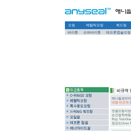
오링
메탈릭오링
쿼드링
바이톤
슈퍼바이톤
테프론켑슐오링
애니씰코리아는 별
대형 비규격
연결오링이란 압
순간접착제등으
하는 VulcOr
장강도(Joint