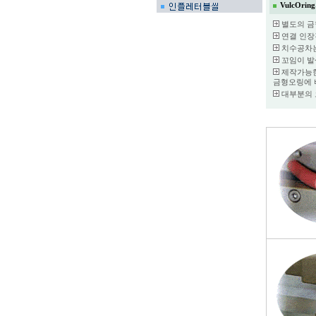
VulcOri
별도의 금
연결 인장강도(
치수공차는 
꼬임이 발생할
제작가능한
금형오링에 
대부분의