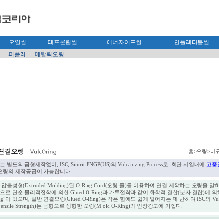
오일씰
테프론립씰
에너자이드씰
인플레터블씰
퍼플러
메탈릭오링
홈
오링
>
>비
도의 금형제작없이, ISC, Simrit-FNGP(US)의 Vulcanizing Process로, 최단 시일내에
고품
오링의 제작공급이 가능합니다.
출성형(Extruded Molding)된 O-Ring Cord(오링 줄)를 이용하여 연결 제작하는 오링을 말
로 단순 물리적접착에 의한 Glued O-Ring과 가류접착과 같이 화학적 결합(분자 결합)에 의
ing"이 있으며, 일반 연결오링(Glued O-Ring)은 작은 힘에도 쉽게 떨어지는 데 반하여 ISC의 Vul
 Tensile Strength)는 금형으로 성형한 오링(M old O-Ring)의 인장강도에 가깝다.