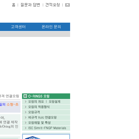
고객센터
온라인 문의
규격 연결오링
-
질의
소형~초
하며,
해 연결 제작
cOring의 인