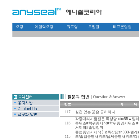
오링
메탈릭오링
쿼드링
오일씰
테프론립씰
117
실천 없는 꿈은 공허하다.
각종대리시험전문 톡상담 xbc55▲텔레 
116
증위조#학위증제작#학위증명서위조 
서제작#졸업장위
졸업증명서제작〖Δ톡상담zh333-텔레
115
조/졸업증명서위조/납세증명서위조/각