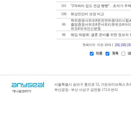
101
"2억짜리 집도 연금 빵빵"…초저가 주택
100
화상진단비 보장 비교
학위증명서위조#운전면허증대리시험✍톡zh
99
졸업증명서위조#콘서트티켓위조#아
위조#외국인신분증
98
웨딩 박람회: 결혼 준비를 위한 정보의 
첫페이지
이전 10개
[
31
]
[
32
]
[
3
[
서울특별시 송파구 충민로 52, 가든파이브웍스 B-6
부산공장 : 부산 사상구 감전동 172-6 번지