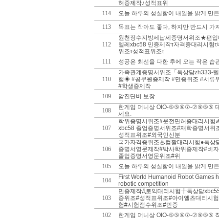
허증제작♪성적표위
114
오늘 하루의 성실함이 내일을 밝게 만든
113
목표는 작아도 좋다, 하지만 반드시 가
원천징수지방세납세증명서위조★편입대리
112
텔레xbc58 민증제작τ자격증대리시험
위조τ성적표위조τ
111
성공은 최선을 다한 후에 오는 작은 습
가족관계증명서위조「톡상담zh333-텔
110
험◈ #공무원증제작 #민증위조 #서류
#학생증제작
109
암진단비 보장
한게임 머니상 OIO-⑤⑤⑥⑦-⑦⑨⑤⑤
108
세요.
학위증명서위조#운전면허증대리시험✍톡
107
xbc58 졸업증명서위조#재학증명서
성적표위조#외국인신분
국가자격증위조♨컴활대리시험●톡상담zh
106
증명서영문제작#박사학위증제작#비자
졸업증명서영문위조#위
105
오늘 하루의 성실함이 내일을 밝게 만든
First World Humanoid Robot Games he
104
robotic competition
민증제작Д토익대리시험╀톡상담xbc55
103
증위조#성적표위조#아이엘츠대리시험
험#시험점수위조#민증
102
한게임 머니상 OIO-⑤⑤⑥⑦-⑦⑨⑤⑤ 