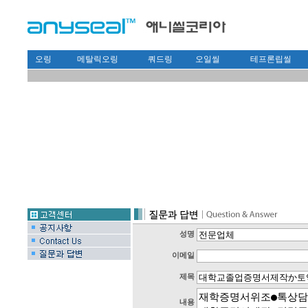
오링
메탈릭오링
쿼드링
오일씰
테프론립씰
성명
이메일
제목
내용