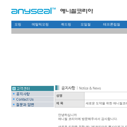
오링
메탈릭오링
쿼드링
오일씰
테프론립씰
성명
제 목
새로운 도약을 위한 애니씰코
안녕하십니까
애니씰 코리아에 방문해주셔서 감사합니다.
새로운 도약을 위한 애니씰코리아의 웹사이트가 